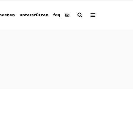
machen
unterstützen
faq
✉️