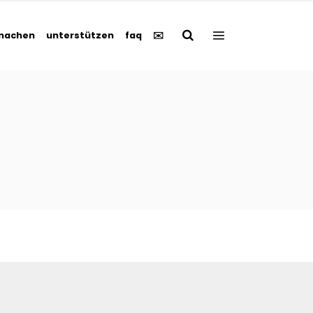
machen
unterstützen
faq
✉️